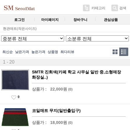
카테고리
검색
로그인
마이페이지
장바구니
관심상품
현관매트(작은사이즈)
최신순
낮은가격
높은가격
상품명
최다리뷰
1 - 20
SMTR 진회색(카페 학교 사무실 일반 중,소형매장
화장실..)
상품가 :
22,000원
(0)
0
코일매트 무지(일반출입구)
상품가 :
18,000원
(0)