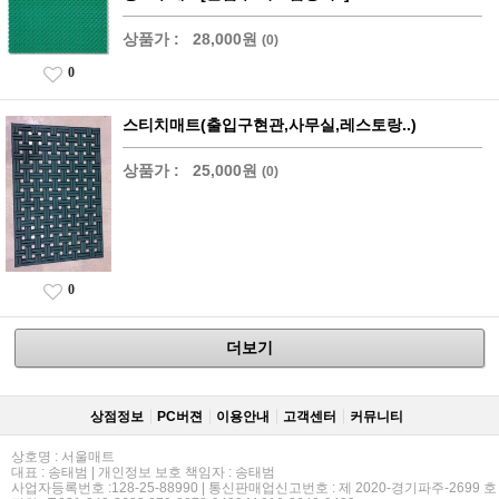
상품가 :
28,000원
(0)
0
스티치매트(출입구현관,사무실,레스토랑..)
상품가 :
25,000원
(0)
0
더보기
상점정보
PC버젼
이용안내
고객센터
커뮤니티
상호명 : 서울매트
대표 : 송태범 | 개인정보 보호 책임자 : 송태범
사업자등록번호 :128-25-88990 | 통신판매업신고번호 : 제 2020-경기파주-2699 호