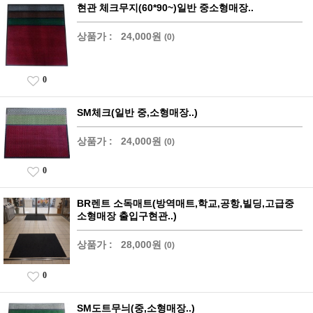
현관 체크무지(60*90~)일반 중소형매장..
상품가 :
24,000원
(0)
0
SM체크(일반 중,소형매장..)
상품가 :
24,000원
(0)
0
BR렌트 소독매트(방역매트,학교,공항,빌딩,고급중
소형매장 출입구현관..)
상품가 :
28,000원
(0)
0
SM도트무늬(중,소형매장..)