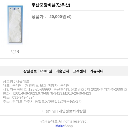
우산포장비닐(단우산)
상품가 :
20,000원
(0)
0
상점정보
PC버젼
이용안내
고객센터
커뮤니티
상호명 : 서울매트
대표 : 송태범 | 개인정보 보호 책임자 : 송태범
사업자등록번호 :128-25-88990 | 통신판매업신고번호 : 제 2020-경기파주-2699 호
전화 : T:031-949-3623,070-8878-9423,M:010-2640-9423
팩스 : 031-949-4324
주소 : 경기도 파주시 통일로576번길12(아동동5-27)
이용약관
|
개인정보처리방침
ⓒ서울매트 All rights reserved.
Make
Shop