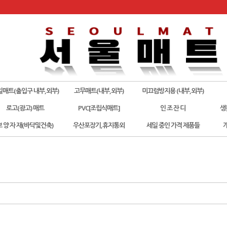
일매트(출입구 내부,외부)
고무매트(내부,외부)
미끄럼방지용 (내부,외부)
로고(광고) 매트
PVC[조립식매트]
인 조 잔 디
생
보 양 자 재(바닥및건축)
우산포장기,휴지통외
세일 중인 가격 제품들