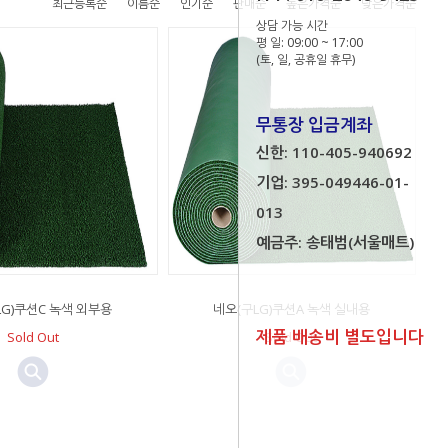
최근등록순
이름순
인기순
판매순
높은가격순
낮은가격순
상담 가능 시간
평 일: 09:00 ~ 17:00
(토, 일, 공휴일 휴무)
무통장 입금계좌
신한: 110-405-940692
기업: 395-049446-01-
013
예금주: 송태범(서울매트)
LG)쿠션C 녹색 외부용
네오(구LG)쿠션A 녹색 실내용
제품 배송비 별도입니다
Sold Out
Sold Out