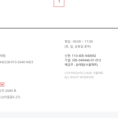
1
평일 : 09:00 ~ 17:00
(토, 일, 공휴일 휴무)
송태범
신한: 110-405-940692
기업: 395-049446-01-013
-9423,M:010-2640-9423
예금주 : 송태범(서울매트)
COPYRIGHT(C).2020 서울매트
ALL RIGHT RESERVED.
IEW
주-2699 호
2(아동동5-27)