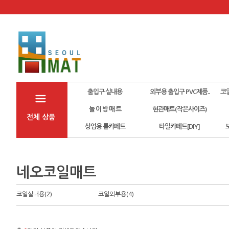
출입구 실내용
외부용 출입구 PVC제품..
코
놀 이 방 매 트
현관매트(작은사이즈)
전체 상품
상업용 롤카페트
타일카페트[DIY]
네오코일매트
코일실내용(2)
코일외부용(4)