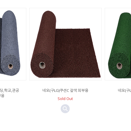
빌딩,학교,관공
네오(구LG)쿠션C 갈색 외부용
네오(구
부용
Sold Out