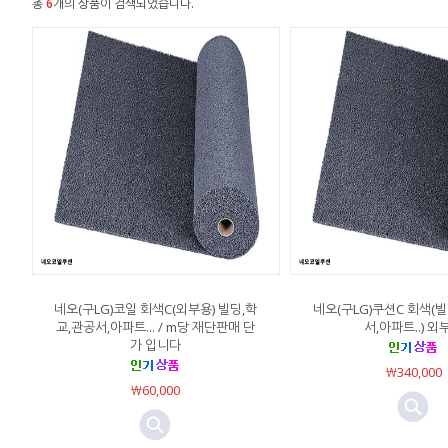
총
6
개의 상품이 검색되었습니다.
네오(구LG)코일 회색C(외부용) 빌딩,학
네오(구LG)쿠션C 회색(
교,관공서,아파트... / m당 재단판매 단
서,아파트..) 외
가 입니다
￦340,000
￦60,000