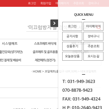
로그인
회원가입
마이페이지
주문조회
장바구니
QUICK MENU
로그인
마이페이지
공지사항
장바구니
시 스 템 매 트
스포츠매트 바닥재
체육 스포츠시설
상품후기
주문조회
활건강외(냉기차단)
골프매트 및 골프용품
산업 안전매트
오늘본상품
오시는길
개인 결제 및 배송비
제전매트(정전기)
· HOME
>
코일매트(출입구 내부,외부)
>
네오코일매트
T: 031-949-3623
070-8878-9423
FAX: 031-949-4324
H P: 010-2640-9423