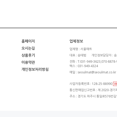
홈페이지
업체정보
오시는길
업체명 : 서울매트
상품후기
대표 : 송태범
개인정보담당자 : 
전화 : T:031-949-3623,070-8878
이용약관
팩스 : 031-949-4324
개인정보처리방침
메일 : seoulmat@seoulmat.co.kr
사업자등록번호 : 128-25-88990
V
통신판매업신고번호 : 제 2020-경기파
주소 : 경기도 파주시 통일로576번길1