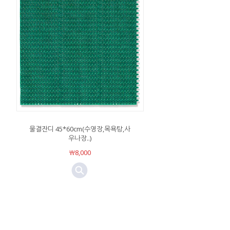
물결잔디 45*60cm(수영장,목욕탕,사
우나장..)
￦8,000