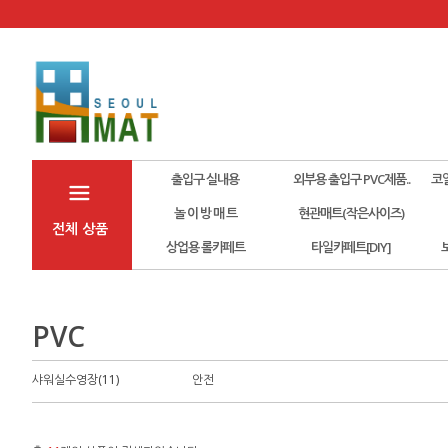
출입구 실내용
외부용 출입구 PVC제품..
코
놀 이 방 매 트
현관매트(작은사이즈)
전체 상품
상업용 롤카페트
타일카페트[DIY]
PVC
샤워실수영장(11)
안전