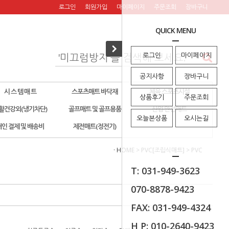
로그인
회원가입
마이페이지
주문조회
장바구니
QUICK MENU
로그인
마이페이지
공지사항
장바구니
시 스 템 매 트
스포츠매트 바닥재
체육 스포츠시설
상품후기
주문조회
활건강외(냉기차단)
골프매트 및 골프용품
산업 안전매트
오늘본상품
오시는길
개인 결제 및 배송비
제전매트(정전기)
· HOME
>
PVC[조립식매트]
>
PVC
T: 031-949-3623
070-8878-9423
FAX: 031-949-4324
H P: 010-2640-9423