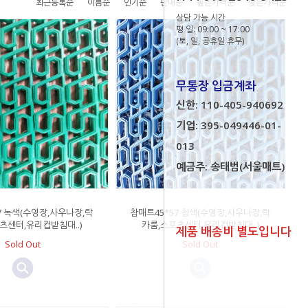
최근등록순
이름순
인기순
판매순
높은가격순
낮은가격순
상담 가능 시간
평 일: 09:00 ~ 17:00
(토, 일, 공휴일 휴무)
무통장 입금계좌
신한: 110-405-940692
기업: 395-049446-01-
013
예금주: 송태범(서울매트)
7 녹색(수영장,사우나장,락
참매트45*57 청색(수영장,사우나장,락
츠센터,유리컵받침대..)
카룸,스포츠센터,유리컵받침대..)
제품 배송비 별도입니다
Sold Out
Sold Out