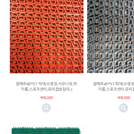
참매트45*57 적색(수영장,사우나장,락
참매트45*57 회색(수영
카룸,스포츠센터,유리컵받침대..)
카룸,스포츠센터,유리컵
￦8,000
￦8,000