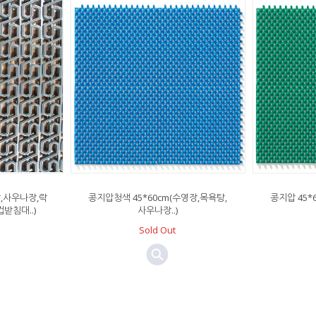
장,사우나장,락
콩지압청색 45*60cm(수영장,목욕탕,
콩지압 45*
받침대..)
사우나장..)
Sold Out