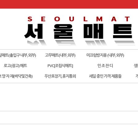
일매트(출입구 내부,외부)
고무매트(내부,외부)
미끄럼방지용 (내부,외부)
로고(광고) 매트
PVC[조립식매트]
인 조 잔 디
생
보 양 자 재(바닥및건축)
우산포장기,휴지통외
세일 중인 가격 제품들