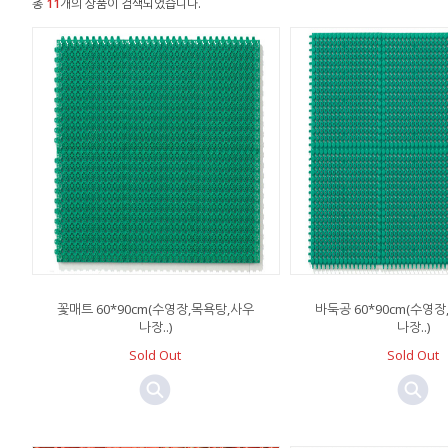
총
11
개의 상품이 검색되었습니다.
꽃매트 60*90cm(수영장,목욕탕,사우
바둑공 60*90cm(수영
나장..)
나장..)
Sold Out
Sold Out