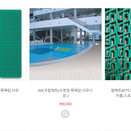
장,목욕탕,사우
WX조립매트(수영장,목욕탕,사우나
참매트45*5
장..)
카룸,스포
￦8,000