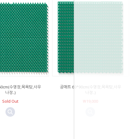
60cm(수영장,목욕탕,사우
공매트 60*90cm(수영장,목욕탕,사우
나장..)
나장..)
Sold Out
￦19,000