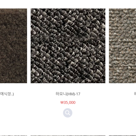
예식장..)
하모니(HM)-17
￦35,000