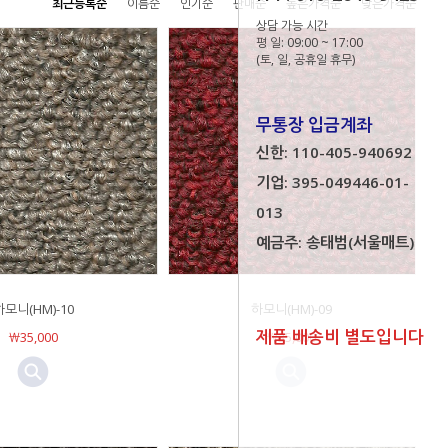
최근등록순
이름순
인기순
판매순
높은가격순
낮은가격순
상담 가능 시간
평 일: 09:00 ~ 17:00
(토, 일, 공휴일 휴무)
무통장 입금계좌
신한: 110-405-940692
기업: 395-049446-01-
013
예금주: 송태범(서울매트)
하모니(HM)-10
하모니(HM)-09
제품 배송비 별도입니다
￦35,000
￦35,000