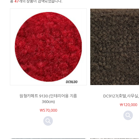
총
47
개의 상품이 검색되었습니다.
원형카페트 9130 (인테리어용 지름
DC9127(호텔,사무실,
360cm)
￦120,000
￦570,000