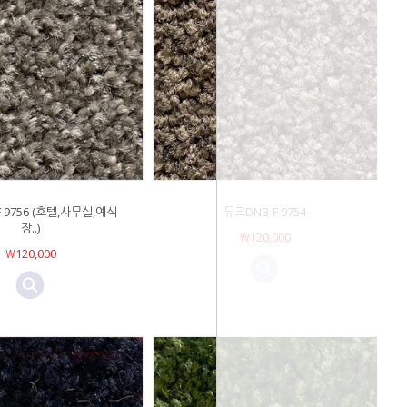
F 9756 (호텔,사무실,예식
듀크DNB-F 9754
장..)
￦120,000
￦120,000