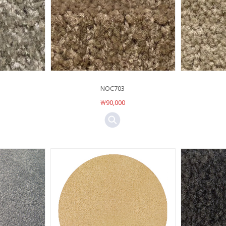
NOC703
￦90,000