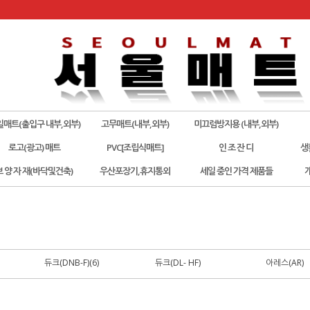
일매트(출입구 내부,외부)
고무매트(내부,외부)
미끄럼방지용 (내부,외부)
로고(광고) 매트
PVC[조립식매트]
인 조 잔 디
생
보 양 자 재(바닥및건축)
우산포장기,휴지통외
세일 중인 가격 제품들
듀크(DNB-F)(6)
듀크(DL- HF)
아레스(AR)