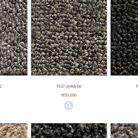
2
하모니(HM)-06
￦35,000