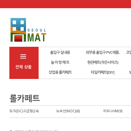
출입구 실내용
외부용 출입구 PVC제품..
코
놀 이 방 매 트
현관매트(작은사이즈)
전체 상품
상업용 롤카페트
타일카페트[DIY]
롤카페트
듀크(DC)고급형(24)
뉴오션(NOC)(8)
하모니HM(9)