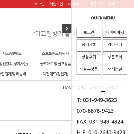
로그인
회원가입
마이페이지
주문조회
장바구니
QUICK MENU
로그인
마이페이지
공지사항
장바구니
시 스 템 매 트
스포츠매트 바닥재
체육 스포츠시설
상품후기
주문조회
활건강외(냉기차단)
골프매트 및 골프용품
산업 안전매트
오늘본상품
오시는길
개인 결제 및 배송비
제전매트(정전기)
· HOME
>
상업용 롤카페트
>
롤카페트
T: 031-949-3623
070-8878-9423
FAX: 031-949-4324
H P: 010-2640-9423