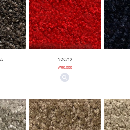
55
NOC710
￦90,000