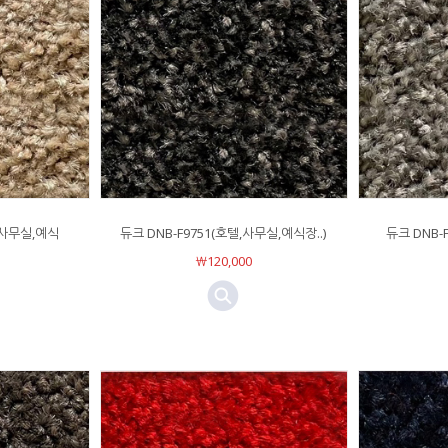
텔,사무실,예식
듀크 DNB-F9751(호텔,사무실,예식장..)
듀크 DNB-
￦120,000