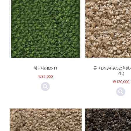
하모니(HM)-11
듀크 DNB-F 9752(호
장..)
￦35,000
￦120,000