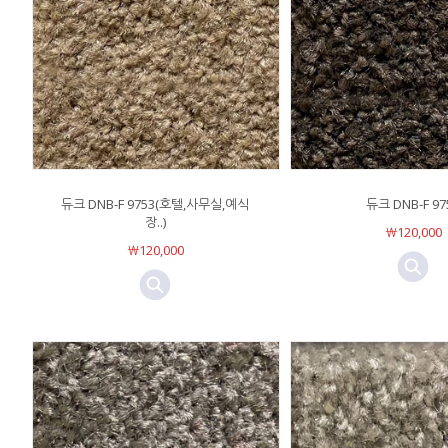
듀크 DNB-F 9753(호텔,사무실,예식
듀크 DNB-F 97
장..)
￦120,000
￦120,000