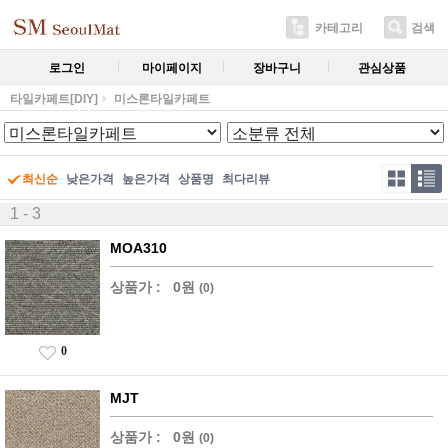
카테고리
검색
로그인
마이페이지
장바구니
관심상품
타일카페트[DIY]
미스론타일카페트
최신순
낮은가격
높은가격
상품명
최다리뷰
1 - 3
MOA310
상품가 :
0원
(0)
0
MJT
상품가 :
0원
(0)