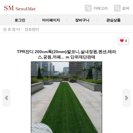
카테고리
검색
로그인
마이페이지
장바구니
관심상품
인 조 잔 디
인조잔디
0
TPR잔디 200cm폭(20mm)발코니,실내정원,펜션,테라
스,공원,까페... m 단위재단판매