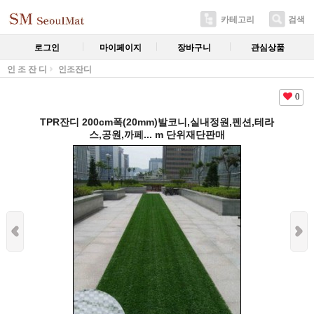
카테고리
검색
로그인
마이페이지
장바구니
관심상품
인 조 잔 디
인조잔디
0
TPR잔디 200cm폭(20mm)발코니,실내정원,펜션,테라
스,공원,까페... m 단위재단판매