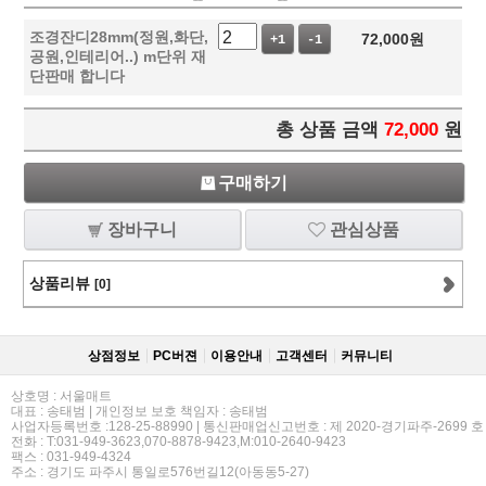
조경잔디28mm(정원,화단,
72,000
원
+1
-1
공원,인테리어..) m단위 재
단판매 합니다
총 상품 금액
72,000
원
구매하기
장바구니
관심상품
상품리뷰
[0]
상점정보
PC버젼
이용안내
고객센터
커뮤니티
상호명 : 서울매트
대표 : 송태범 | 개인정보 보호 책임자 : 송태범
사업자등록번호 :128-25-88990 | 통신판매업신고번호 : 제 2020-경기파주-2699 호
전화 : T:031-949-3623,070-8878-9423,M:010-2640-9423
팩스 : 031-949-4324
주소 : 경기도 파주시 통일로576번길12(아동동5-27)