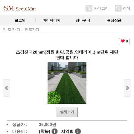
카테고리
검색
로그인
마이페이지
장바구니
관심상품
인 조 잔 디
인조잔디
0
조경잔디28mm(정원,화단,공원,인테리어..) m단위 재단
판매 합니다
상세보기
상품가 :
36,000
원
배송비 :
(착불)
!
지역별
!