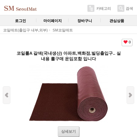
카테고리
검색
로그인
마이페이지
장바구니
관심상품
코일매트(출입구 내부,외부)
SM코일매트
0
코일롤A 갈색(국내생산) 아파트,백화점,빌딩출입구.. 실
내용 롤구매 운임포함 입니다
상세보기