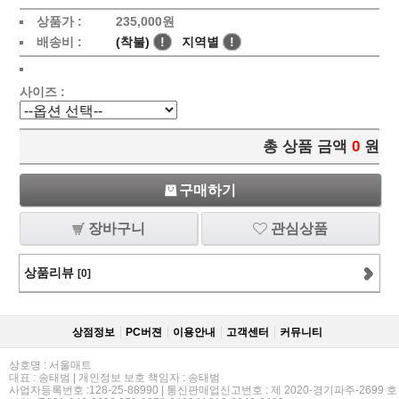
상품가 :
235,000
원
배송비 :
(착불)
!
지역별
!
사이즈 :
총 상품 금액
0
원
구매하기
장바구니
관심상품
상품리뷰
[0]
상점정보
PC버젼
이용안내
고객센터
커뮤니티
상호명 : 서울매트
대표 : 송태범 | 개인정보 보호 책임자 : 송태범
사업자등록번호 :128-25-88990 | 통신판매업신고번호 : 제 2020-경기파주-2699 호