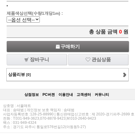
제품색상선택(수량1개당1m) :
총 상품 금액
0
원
구매하기
장바구니
관심상품
상품리뷰
[0]
상점정보
PC버젼
이용안내
고객센터
커뮤니티
상호명 : 서울매트
대표 : 송태범 | 개인정보 보호 책임자 : 송태범
사업자등록번호 :128-25-88990 | 통신판매업신고번호 : 제 2020-경기파주-2699 호
전화 : T:031-949-3623,070-8878-9423,M:010-2640-9423
팩스 : 031-949-4324
주소 : 경기도 파주시 통일로576번길12(아동동5-27)