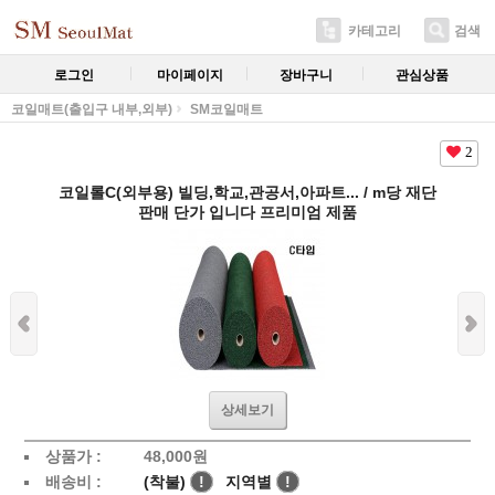
카테고리
검색
로그인
마이페이지
장바구니
관심상품
코일매트(출입구 내부,외부)
SM코일매트
2
코일롤C(외부용) 빌딩,학교,관공서,아파트... / m당 재단
판매 단가 입니다 프리미엄 제품
상세보기
상품가 :
48,000
원
배송비 :
(착불)
!
지역별
!