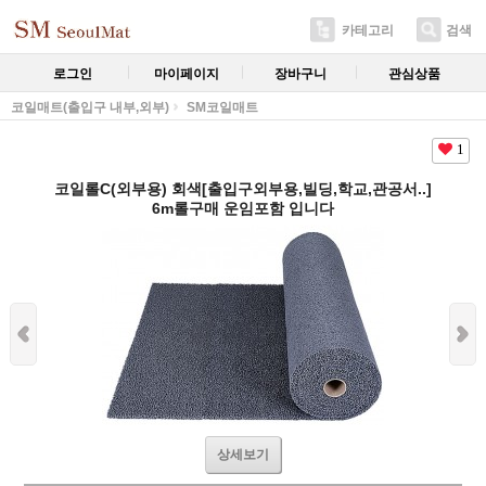
카테고리
검색
로그인
마이페이지
장바구니
관심상품
코일매트(출입구 내부,외부)
SM코일매트
1
코일롤C(외부용) 회색[출입구외부용,빌딩,학교,관공서..]
6m롤구매 운임포함 입니다
상세보기