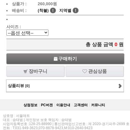
상품가 :
260,000
원
배송비 :
(착불)
!
지역별
!
사이즈 :
총 상품 금액
0
원
구매하기
장바구니
관심상품
상품리뷰
[0]
상점정보
PC버젼
이용안내
고객센터
커뮤니티
상호명 : 서울매트
대표 : 송태범 | 개인정보 보호 책임자 : 송태범
사업자등록번호 :128-25-88990 | 통신판매업신고번호 : 제 2020-경기파주-2699 호
전화 : T:031-949-3623,070-8878-9423,M:010-2640-9423