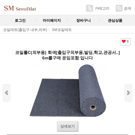
카테고리
검색
로그인
마이페이지
장바구니
관심상품
코일매트(출입구 내부,외부)
SM코일매트
1
코일롤C(외부용) 회색[출입구외부용,빌딩,학교,관공서..]
6m롤구매 운임포함 입니다
상세보기