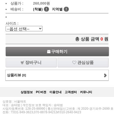
상품가 :
260,000
원
배송비 :
(착불)
!
지역별
!
사이즈 :
총 상품 금액
0
원
구매하기
장바구니
관심상품
상품리뷰
[0]
상점정보
PC버젼
이용안내
고객센터
커뮤니티
상호명 : 서울매트
대표 : 송태범 | 개인정보 보호 책임자 : 송태범
사업자등록번호 :128-25-88990 | 통신판매업신고번호 : 제 2020-경기파주-2699 호
전화 : T:031-949-3623,070-8878-9423,M:010-2640-9423