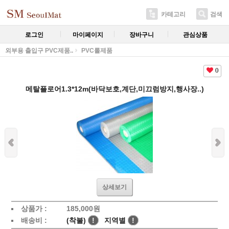
카테고리
검색
로그인
마이페이지
장바구니
관심상품
외부용 출입구 PVC제품..
PVC롤제품
0
메탈플로어1.3*12m(바닥보호,계단,미끄럼방지,행사장..)
상세보기
상품가 :
185,000
원
배송비 :
(착불)
!
지역별
!