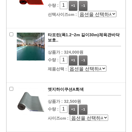
수량 :
+1
-1
선택사이즈cm :
타포린(폭1.2~2m 길이30m)체육관바닥
보호..
상품가 :
324,000원
수량 :
+1
-1
제품선택 :
엣지하이쿠션A회색
상품가 :
32,500원
수량 :
+1
-1
사이즈cm :