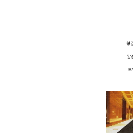
청
깔
보