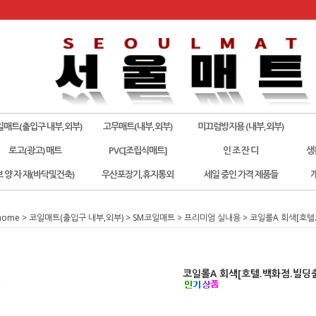
일매트(출입구 내부,외부)
고무매트(내부,외부)
미끄럼방지용 (내부,외부)
로고(광고) 매트
PVC[조립식매트]
인 조 잔 디
생
보 양 자 재(바닥및건축)
우산포장기,휴지통외
세일 중인 가격 제품들
home
>
코일매트(출입구 내부,외부)
>
SM코일매트
>
프리미엄 실내용
> 코일롤A 회색[호텔
코일롤A 회색[호텔.백화점.빌딩출