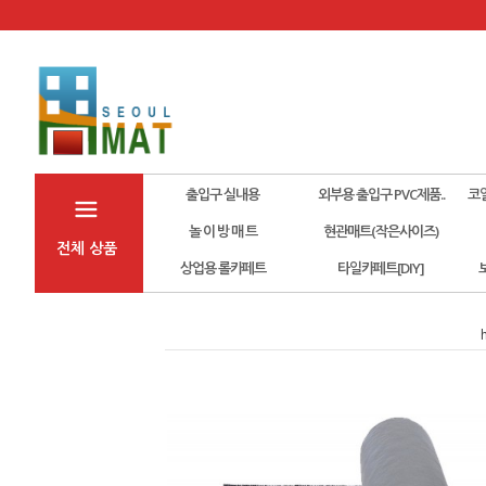
출입구 실내용
외부용 출입구 PVC제품..
코
놀 이 방 매 트
현관매트(작은사이즈)
전체 상품
상업용 롤카페트
타일카페트[DIY]