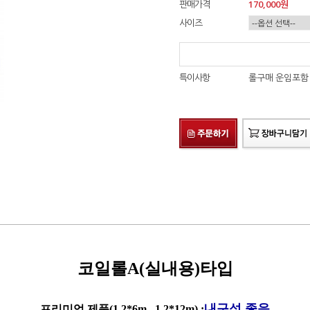
판매가격
170,000
원
사이즈
특이사항
롤구매 운임포함
코일롤A(실내용)타입
내구성 좋음
프리미엄 제품(
1.2*6m , 1.2*12m
) :