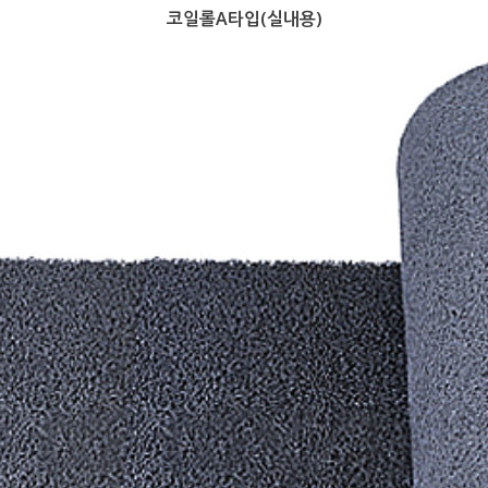
코일롤A타입(실내용)