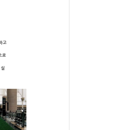
하고
으로
 실