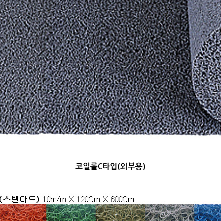
코일롤C타입(외부용)