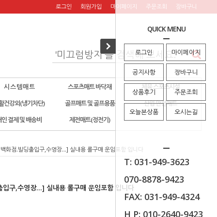
로그인
회원가입
마이페이지
주문조회
장바구니
QUICK MENU
로그인
마이페이지
공지사항
장바구니
시 스 템 매 트
스포츠매트 바닥재
체육 스포츠시설
상품후기
주문조회
활건강외(냉기차단)
골프매트 및 골프용품
산업 안전매트
오늘본상품
오시는길
개인 결제 및 배송비
제전매트(정전기)
.백화점.빌딩출입구,수영장...] 실내용 롤구매 운임포함 입니다
T: 031-949-3623
070-8878-9423
입구,수영장...] 실내용 롤구매 운임포함 입니다
FAX: 031-949-4324
H P: 010-2640-9423