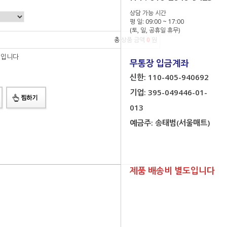
상담 가능 시간
평 일: 09:00 ~ 17:00
(토, 일, 공휴일 휴무)
총 상품 금액
0
원
 입니다
무통장 입금계좌
신한: 110-405-940692
기업: 395-049446-01-
013
예금주: 송태범(서울매트)
제품 배송비 별도입니다