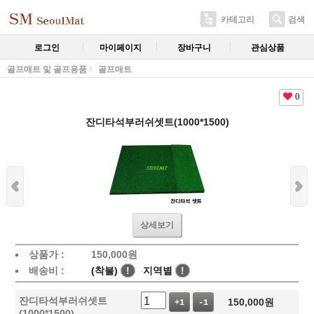
카테고리
검색
로그인
마이페이지
장바구니
관심상품
골프매트 및 골프용품
골프매트
0
잔디타석부러쉬셋트(1000*1500)
상세보기
상품가 :
150,000
원
배송비 :
(착불)
!
지역별
!
잔디타석부러쉬셋트
150,000
원
+1
-1
(1000*1500)