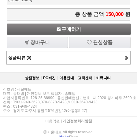
총 상품 금액
150,000
원
구매하기
장바구니
관심상품
상품리뷰
[0]
상점정보
PC버젼
이용안내
고객센터
커뮤니티
상호명 : 서울매트
대표 : 송태범 | 개인정보 보호 책임자 : 송태범
사업자등록번호 :128-25-88990 | 통신판매업신고번호 : 제 2020-경기파주-2699 호
전화 : T:031-949-3623,070-8878-9423,M:010-2640-9423
팩스 : 031-949-4324
주소 : 경기도 파주시 통일로576번길12(아동동5-27)
이용약관
|
개인정보처리방침
ⓒ서울매트 All rights reserved.
Make
Shop