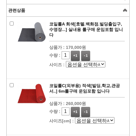
관련상품
코일롤A 회색[호텔.백화점.빌딩출입구,
수영장...] 실내용 롤구매 운임포함 입니
다
상품가 :
170,000원
수량 :
+1
-1
사이즈 :
코일롤C(외부용) 적색[빌딩,학교,관공
서..] 6m롤구매 운임포함 입니다
상품가 :
260,000원
수량 :
+1
-1
사이즈[cm] :