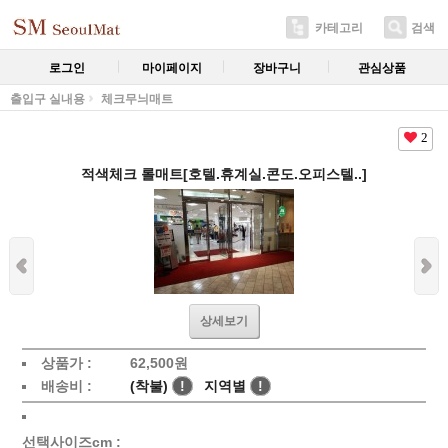
카테고리
검색
로그인
마이페이지
장바구니
관심상품
출입구 실내용
체크무늬매트
2
적색체크 롤매트[호텔.휴계실.콘도.오피스텔..]
상세보기
상품가 :
62,500
원
배송비 :
(착불)
!
지역별
!
선택사이즈cm :