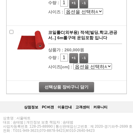
수량 :
+1
-1
사이즈 :
코일롤C(외부용) 적색[빌딩,학교,관공
서..] 6m롤구매 운임포함 입니다
상품가 :
260,000원
수량 :
+1
-1
사이즈[cm] :
선택상품 장바구니 담기
상점정보
PC버젼
이용안내
고객센터
커뮤니티
상호명 : 서울매트
대표 : 송태범 | 개인정보 보호 책임자 : 송태범
사업자등록번호 :128-25-88990 | 통신판매업신고번호 : 제 2020-경기파주-2699 호
전화 : T:031-949-3623,070-8878-9423,M:010-2640-9423