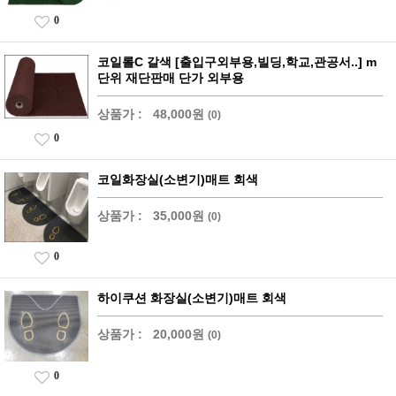
0
코일롤C 갈색 [출입구외부용,빌딩,학교,관공서..] m
단위 재단판매 단가 외부용
상품가 :
48,000원
(0)
0
코일화장실(소변기)매트 회색
상품가 :
35,000원
(0)
0
하이쿠션 화장실(소변기)매트 회색
상품가 :
20,000원
(0)
0