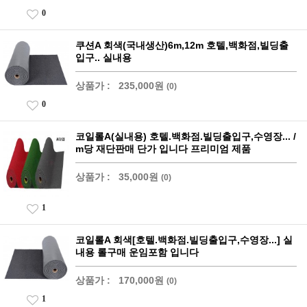
0
쿠션A 회색(국내생산)6m,12m 호텔,백화점,빌딩출
입구.. 실내용
상품가 :
235,000원
(0)
0
코일롤A(실내용) 호텔.백화점.빌딩출입구,수영장... /
m당 재단판매 단가 입니다 프리미엄 제품
상품가 :
35,000원
(0)
1
코일롤A 회색[호텔.백화점.빌딩출입구,수영장...] 실
내용 롤구매 운임포함 입니다
상품가 :
170,000원
(0)
1