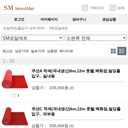
카테고리
검색
로그인
마이페이지
장바구니
관심상품
코일매트(출입구 내부,외부)
SM코일매트
최신순
낮은가격
높은가격
상품명
최다리뷰
1 - 16
쿠션A 적색(국내생산)6m,12m 호텔,백화점,빌딩출
입구.. 실내용
상품가 :
235,000원
(0)
1
쿠션C 적색(국내생산)6m,12m 호텔,백화점,빌딩출
입구.. 외부용
상품가 :
330,000원
(0)