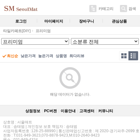
카테고리
검색
로그인
마이페이지
장바구니
관심상품
타일카페트[DIY]
프리미엄
최신순
낮은가격
높은가격
상품명
최다리뷰
해당 데이터가 없습니다.
상점정보
PC버젼
이용안내
고객센터
커뮤니티
상호명 : 서울매트
대표 : 송태범 | 개인정보 보호 책임자 : 송태범
사업자등록번호 :128-25-88990 | 통신판매업신고번호 : 제 2020-경기파주-2699 호
전화 : T:031-949-3623,070-8878-9423,M:010-2640-9423
팩스 : 031-949-4324